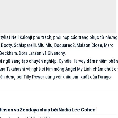
stylist Nell Kalonji phụ trách, phối hợp các trang phục từ những
y Booty,
Schiaparelli
, Miu Miu, Dsquared2, Maison Close,
Marc
a Beckham
, Dora Larsen và
Givenchy
.
ội ngũ sáng tạo chuyên nghiệp. Cyndia Harvey đảm nhiệm phầ
 Ana Takahashi và nghệ sĩ làm móng Angel My Linh chăm chút c
àn dựng bởi Tilly Power cùng với khâu sản xuất của Farago
ttinson và Zendaya chụp bởi Nadia Lee Cohen