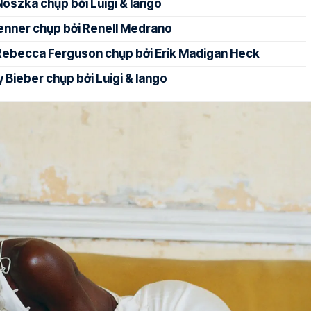
szka chụp bởi Luigi & Iango
enner chụp bởi Renell Medrano
Rebecca Ferguson chụp bởi Erik Madigan Heck
 Bieber chụp bởi Luigi & Iango