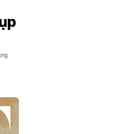
hụp
hong