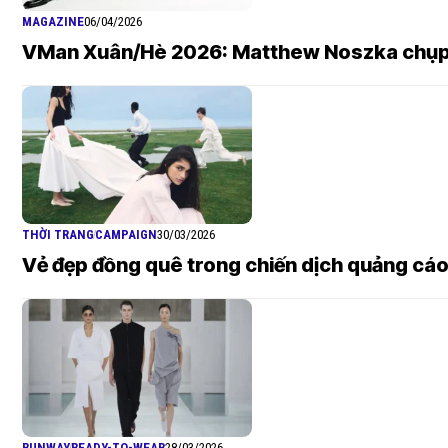
MAGAZINE
06/04/2026
VMan Xuân/Hè 2026: Matthew Noszka chụp b
THỜI TRANG
CAMPAIGN
30/03/2026
Vẻ đẹp đồng quê trong chiến dịch quảng c
RUNWAY
READY-TO-WEAR
28/03/2026