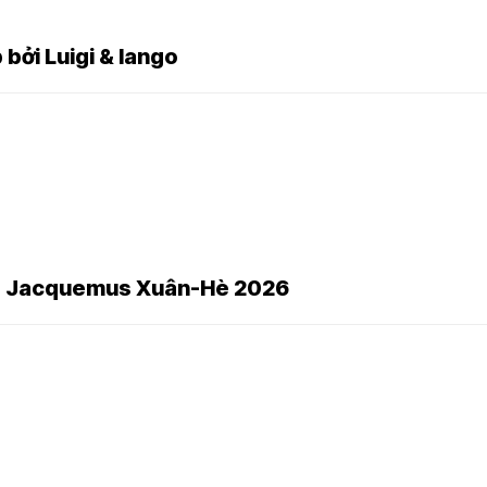
ởi Luigi & Iango
áo Jacquemus Xuân-Hè 2026