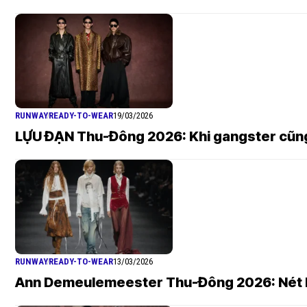
RUNWAY
READY-TO-WEAR
19/03/2026
LỰU ĐẠN Thu-Đông 2026: Khi gangster cũng
RUNWAY
READY-TO-WEAR
13/03/2026
Ann Demeulemeester Thu-Đông 2026: Nét bụ