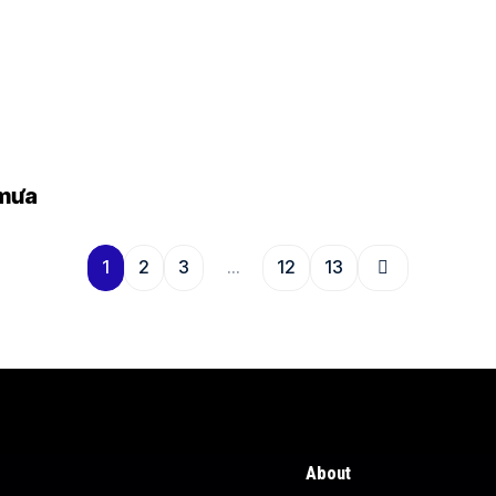
 mưa
1
2
3
…
12
13
About