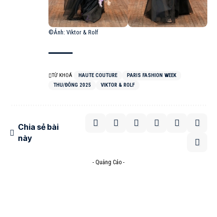
©Ảnh:
Viktor & Rolf
TỪ KHOÁ
HAUTE COUTURE
PARIS FASHION WEEK
THU/ĐÔNG 2025
VIKTOR & ROLF
Chia sẻ bài
này
- Quảng Cáo -