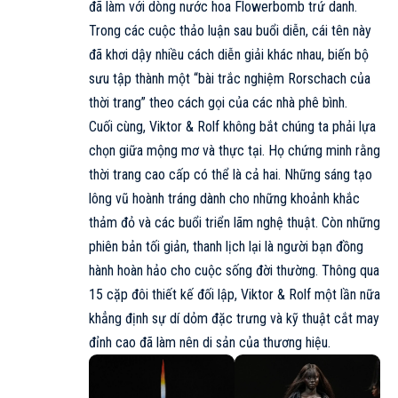
đã làm với dòng nước hoa Flowerbomb trứ danh.
Trong các cuộc thảo luận sau buổi diễn, cái tên này
đã khơi dậy nhiều cách diễn giải khác nhau, biến bộ
sưu tập thành một “bài trắc nghiệm Rorschach của
thời trang” theo cách gọi của các nhà phê bình.
Cuối cùng, Viktor & Rolf không bắt chúng ta phải lựa
chọn giữa mộng mơ và thực tại. Họ chứng minh rằng
thời trang cao cấp có thể là cả hai. Những sáng tạo
lông vũ hoành tráng dành cho những khoảnh khắc
thảm đỏ và các buổi triển lãm nghệ thuật. Còn những
phiên bản tối giản, thanh lịch lại là người bạn đồng
hành hoàn hảo cho cuộc sống đời thường. Thông qua
15 cặp đôi thiết kế đối lập, Viktor & Rolf một lần nữa
khẳng định sự dí dỏm đặc trưng và kỹ thuật cắt may
đỉnh cao đã làm nên di sản của thương hiệu.