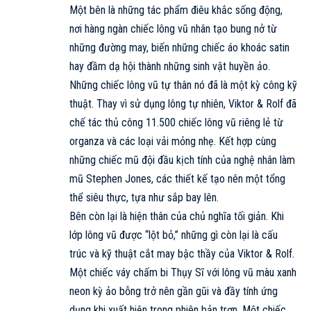
Một bên là những tác phẩm điêu khắc sống động,
nơi hàng ngàn chiếc lông vũ nhân tạo bung nở từ
những đường may, biến những chiếc áo khoác satin
hay đầm dạ hội thành những sinh vật huyền ảo.
Những chiếc lông vũ tự thân nó đã là một kỳ công kỹ
thuật. Thay vì sử dụng lông tự nhiên, Viktor & Rolf đã
chế tác thủ công 11.500 chiếc lông vũ riêng lẻ từ
organza và các loại vải mỏng nhẹ. Kết hợp cùng
những chiếc mũ đội đầu kịch tính của nghệ nhân làm
mũ Stephen Jones, các thiết kế tạo nên một tổng
thể siêu thực, tựa như sắp bay lên.
Bên còn lại là hiện thân của chủ nghĩa tối giản. Khi
lớp lông vũ được “lột bỏ,” những gì còn lại là cấu
trúc và kỹ thuật cắt may bậc thầy của Viktor & Rolf.
Một chiếc váy chấm bi Thụy Sĩ với lông vũ màu xanh
neon kỳ ảo bỗng trở nên gần gũi và đầy tính ứng
dụng khi xuất hiện trong phiên bản trơn. Một chiếc