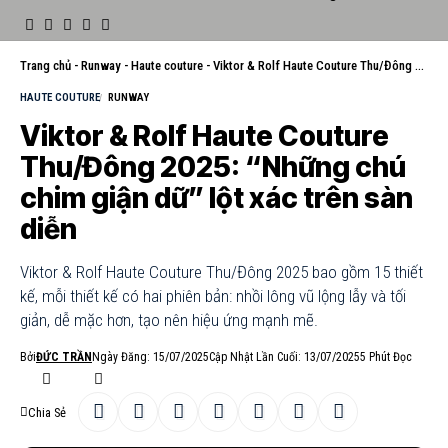
Trang chủ
-
Runway
-
Haute couture
-
Viktor & Rolf Haute Couture Thu/Đông 2025: “Những chú chim giận dữ” lột xác trên sàn diễn
HAUTE COUTURE
RUNWAY
Viktor & Rolf Haute Couture
Thu/Đông 2025: “Những chú
chim giận dữ” lột xác trên sàn
diễn
Viktor & Rolf Haute Couture Thu/Đông 2025 bao gồm 15 thiết
kế, mỗi thiết kế có hai phiên bản: nhồi lông vũ lộng lẫy và tối
giản, dễ mặc hơn, tạo nên hiệu ứng mạnh mẽ.
Bởi
ĐỨC TRẦN
Ngày Đăng: 15/07/2025
Cập Nhật Lần Cuối: 13/07/2025
5 Phút Đọc
Chia Sẻ