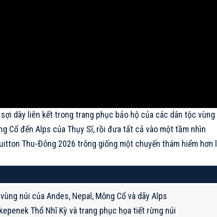
a sợi dây liên kết trong trang phục bảo hộ của các dân tộc vùng
ng Cổ đến Alps của Thụy Sĩ, rồi đưa tất cả vào một tầm nhìn
 Vuitton Thu-Đông 2026 trông giống một chuyến thám hiểm hơn 
 vùng núi của Andes, Nepal, Mông Cổ và dãy Alps
kepenek Thổ Nhĩ Kỳ và trang phục họa tiết rừng núi