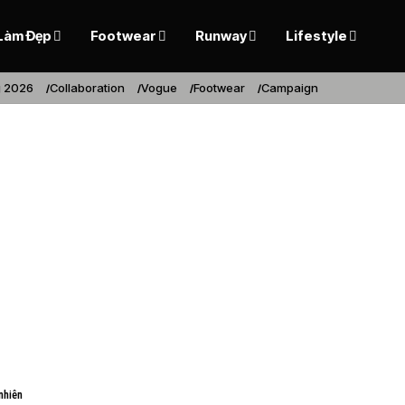
Làm Đẹp
Footwear
Runway
Lifestyle
 2026
Collaboration
Vogue
Footwear
Campaign
nhiên