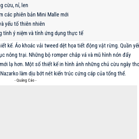
 cừu, nỉ, len
ồm các phiên bản Mini Malle mới
và yếu tố thiên nhiên
g tính ý niệm và tính ứng dụng thực tế
hiết kế. Áo khoác vải tweed dệt họa tiết động vật rừng. Quần y
ục nông trại. Những bộ romper chắp vá và mũ hình nón đẩy
ới lạ hơn. Một số thiết kế in hình ảnh những chú cừu ngây th
Nazarko làm dịu bớt nét kiến trúc cứng cáp của tổng thể.
- Quảng Cáo -