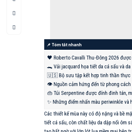
📌 Tóm tắt nhanh
🖤 Roberto Cavalli Thu-Đông 2026 được 
🐊 Vải jacquard họa tiết da cá sấu và da
🇺🇸 Bộ sưu tập kết hợp tinh thần thực 
👁 Nguồn cảm hứng đến từ phong cách k
👜 Túi Serpentine được đính đinh tán, 
✨ Những điểm nhấn màu periwinkle và h
Các thiết kế mùa này có độ nặng và bề mặ
tiết cá sấu, còn chất liệu da dập nổi ôm
tạo bất ngờ với lớp lót lụa mềm mại bên tr