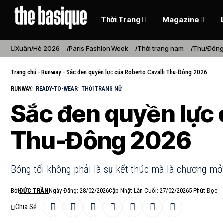
Thời Trang
Magazine
Xuân/Hè 2026
Paris Fashion Week
Thời trang nam
Thu/Đông
Trang chủ
-
Runway
-
Sắc đen quyền lực của Roberto Cavalli Thu-Đông 2026
RUNWAY
READY-TO-WEAR
THỜI TRANG NỮ
Sắc đen quyền lực 
Thu-Đông 2026
Bóng tối không phải là sự kết thúc mà là chương mở
Bởi
ĐỨC TRẦN
Ngày Đăng: 28/02/2026
Cập Nhật Lần Cuối: 27/02/2026
5 Phút Đọc
Chia Sẻ