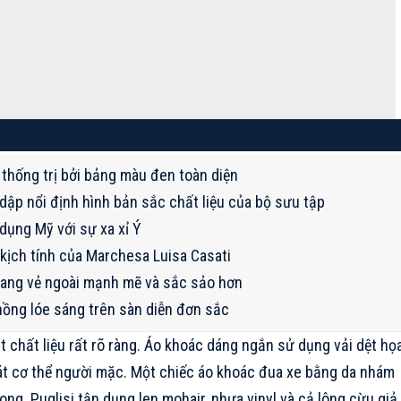
thống trị bởi bảng màu đen toàn diện
 dập nổi định hình bản sắc chất liệu của bộ sưu tập
dụng Mỹ với sự xa xỉ Ý
ịch tính của Marchesa Luisa Casati
mang vẻ ngoài mạnh mẽ và sắc sảo hơn
ồng lóe sáng trên sàn diễn đơn sắc
t chất liệu rất rõ ràng. Áo khoác dáng ngắn sử dụng vải dệt họ
 sát cơ thể người mặc. Một chiếc áo khoác đua xe bằng da nhám
ong. Puglisi tận dụng len mohair, nhựa vinyl và cả lông cừu giả