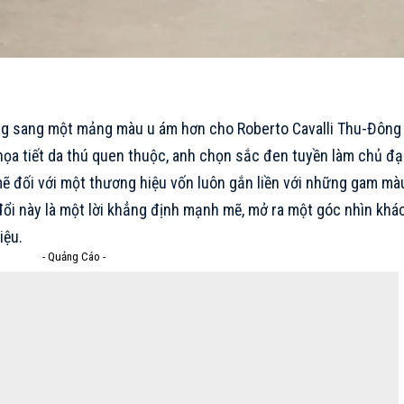
ớng sang một mảng màu u ám hơn cho Roberto Cavalli Thu-Đông
ọa tiết da thú quen thuộc, anh chọn sắc đen tuyền làm chủ đạ
ẽ đối với một thương hiệu vốn luôn gắn liền với những gam mà
y đổi này là một lời khẳng định mạnh mẽ, mở ra một góc nhìn khá
iệu.
- Quảng Cáo -