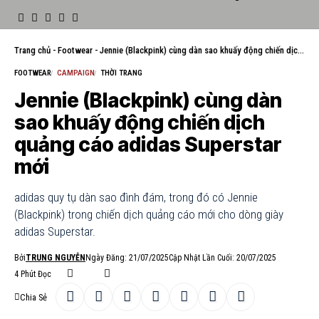
Trang chủ
-
Footwear
-
Jennie (Blackpink) cùng dàn sao khuấy động chiến dịch quảng cáo adidas Superstar mới
FOOTWEAR
CAMPAIGN
THỜI TRANG
Jennie (Blackpink) cùng dàn
sao khuấy động chiến dịch
quảng cáo adidas Superstar
mới
adidas quy tụ dàn sao đình đám, trong đó có Jennie
(Blackpink) trong chiến dịch quảng cáo mới cho dòng giày
adidas Superstar.
Bởi
TRUNG NGUYỄN
Ngày Đăng: 21/07/2025
Cập Nhật Lần Cuối: 20/07/2025
4 Phút Đọc
Chia Sẻ