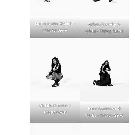
Mark Gonzales. © adidas
Anthony Edwards. ©
/ Thibaut Grevet
adidas / Thibaut Grevet
GloRilla. © adidas /
Teezo Touchdown. ©
Thibaut Grevet
adidas / Thibaut Grevet