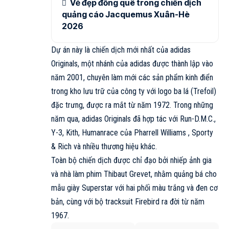
Vẻ đẹp đồng quê trong chiến dịch
quảng cáo Jacquemus Xuân-Hè
2026
Dự án này là chiến dịch mới nhất của adidas
Originals, một nhánh của adidas được thành lập vào
năm 2001, chuyên làm mới các sản phẩm kinh điển
trong kho lưu trữ của công ty với logo ba lá (Trefoil)
đặc trưng, được ra mắt từ năm 1972. Trong những
năm qua,
adidas Originals
đã hợp tác với Run-D.M.C.,
Y-3, Kith, Humanrace của Pharrell Williams , Sporty
& Rich và nhiều thương hiệu khác.
Toàn bộ chiến dịch được chỉ đạo bởi nhiếp ảnh gia
và nhà làm phim Thibaut Grevet, nhằm quảng bá cho
mẫu giày Superstar với hai phối màu trắng và đen cơ
bản, cùng với bộ tracksuit Firebird ra đời từ năm
1967.