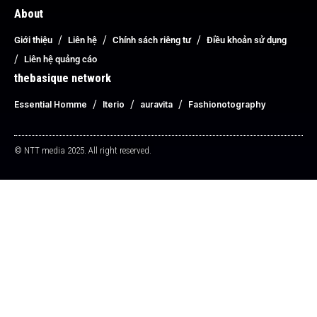
About
Giới thiệu
Liên hệ
Chính sách riêng tư
Điều khoản sử dụng
Liên hệ quảng cáo
thebasique network
Essential Homme
Iterio
auravita
Fashionotography
© NTT media 2025. All right reserved.