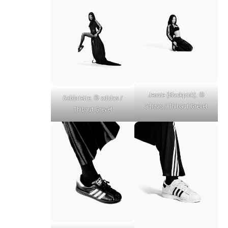
Jennie (Blackpink). ©
Gabbriette. © adidas /
adidas / Thibaut Grevet
Thibaut Grevet