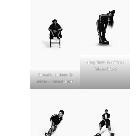
Missy Elliott. © adidas /
Thibaut Grevet
Samuel L. Jackson. ©
adidas / Thibaut Grevet