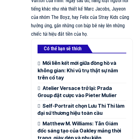
Vuitton của mình. Ngay sau đó, hàng loạt người nổi
tiếng khác như nhà thiết kế
Marc Jacobs
, Juyeon
của nhóm The Boyz, hay Felix của
Stray Kids
cũng
hưởng ứng, gắn những con búp bê này lên những
chiếc túi hiệu đắt tiền của họ.
Có thể bạn sẽ thích
Mối liên kết mới giữa đồng hồ và
không gian: Khi vũ trụ thật sự nằm
trên cổ tay
Atelier Versace trở lại: Prada
Group đặt cược vào Pieter Mulier
Self-Portrait chọn Lưu Thi Thi làm
đại sứ thương hiệu toàn cầu
Matthew M. Williams: Tân Giám
đốc sáng tạo của Oakley mảng thời
trang, giày dép và phụ kiện