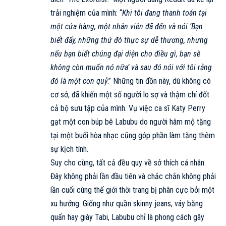
trải nghiệm của mình: “
Khi tôi đang thanh toán tại
một cửa hàng, một nhân viên đã đến và nói ‘Bạn
biết đấy, những thứ đó thực sự dễ thương, nhưng
nếu bạn biết chúng đại diện cho điều gì, bạn sẽ
không còn muốn nó nữa’ và sau đó nói với tôi rằng
đó là một con quỷ
.” Những tin đồn này, dù không có
cơ sở, đã khiến một số người lo sợ và thậm chí đốt
cả bộ sưu tập của mình. Vụ việc ca sĩ Katy Perry
gạt một con búp bê Labubu do người hâm mộ tặng
tại một buổi hòa nhạc cũng góp phần làm tăng thêm
sự kịch tính.
Suy cho cùng, tất cả đều quy về sở thích cá nhân.
Đây không phải lần đầu tiên và chắc chắn không phải
lần cuối cùng thế giới thời trang bị phân cực bởi một
xu hướng. Giống như quần skinny jeans, váy băng
quấn hay giày Tabi,
Labubu
chỉ là phong cách gây