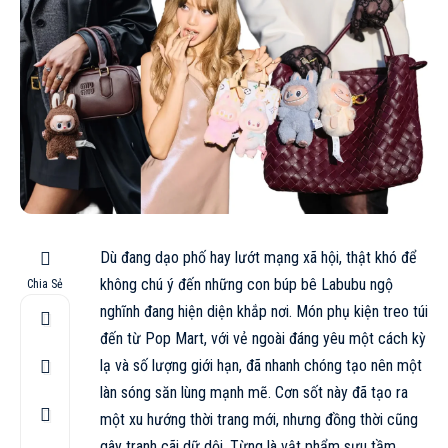
Dù đang dạo phố hay lướt mạng xã hội, thật khó để
không chú ý đến những con búp bê Labubu ngộ
Chia Sẻ
nghĩnh đang hiện diện khắp nơi. Món phụ kiện treo túi
đến từ
Pop Mart
, với vẻ ngoài đáng yêu một cách kỳ
lạ và số lượng giới hạn, đã nhanh chóng tạo nên một
làn sóng săn lùng mạnh mẽ. Cơn sốt này đã tạo ra
một xu hướng thời trang mới, nhưng đồng thời cũng
gây tranh cãi dữ dội. Từng là vật phẩm sưu tầm