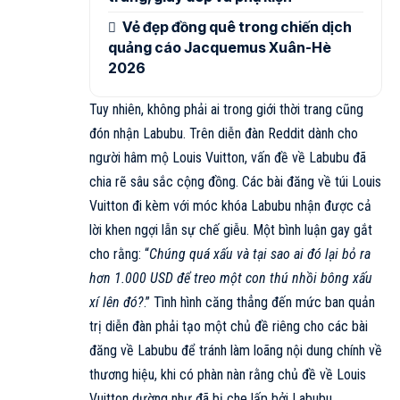
Vẻ đẹp đồng quê trong chiến dịch
quảng cáo Jacquemus Xuân-Hè
2026
Tuy nhiên, không phải ai trong giới thời trang cũng
đón nhận Labubu. Trên diễn đàn Reddit dành cho
người hâm mộ Louis Vuitton, vấn đề về Labubu đã
chia rẽ sâu sắc cộng đồng. Các bài đăng về túi
Louis
Vuitton
đi kèm với móc khóa Labubu nhận được cả
lời khen ngợi lẫn sự chế giễu. Một bình luận gay gắt
cho rằng: “
Chúng quá xấu và tại sao ai đó lại bỏ ra
hơn 1.000 USD để treo một con thú nhồi bông xấu
xí lên đó?
.” Tình hình căng thẳng đến mức ban quản
trị diễn đàn phải tạo một chủ đề riêng cho các bài
đăng về Labubu để tránh làm loãng nội dung chính về
thương hiệu, khi có phàn nàn rằng chủ đề về Louis
Vuitton dường như đã bị che lấp bởi Labubu.