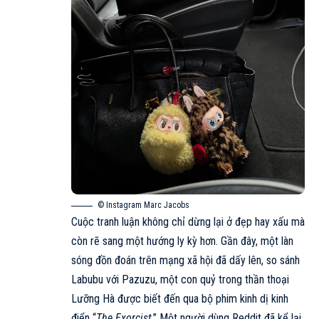
© Instagram Marc Jacobs
Cuộc tranh luận không chỉ dừng lại ở đẹp hay xấu mà
còn rẽ sang một hướng ly kỳ hơn. Gần đây, một làn
sóng đồn đoán trên mạng xã hội đã dấy lên, so sánh
Labubu với Pazuzu, một con quỷ trong thần thoại
Lưỡng Hà được biết đến qua bộ phim kinh dị kinh
điển “
The Exorcist
.” Một người dùng Reddit đã kể lại