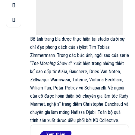
Bộ ảnh trang bìa được thực hiện tại studio dưới sự
chỉ đạo phong cách của stylist Tim Tobias
Zimmermann. Trong các bức ảnh,
ngôi sao
của serie
“
The Morning Show 4
” xuất hiện trong những thiết
kế cao cấp từ
Alaïa
, Gauchere,
Dries Van Noten,
Zellweger Warmwear, Toteme,
Victoria Beckham
,
William Fan, Petar Petrov và
Schiaparelli
. Vẻ ngoài
của cô được hoàn thiện bởi chuyên gia làm tóc Rudy
Marmet, nghệ sĩ trang điểm Christophe Danchaud và
chuyên gia làm móng Nafissa Djabi. Toàn bộ quá
trình sản xuất được điều phối bởi KO Collective.
Xem thêm