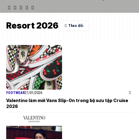
Resort 2026
FOOTWEAR
21/01/2026
Valentino làm mới Vans Slip-On trong bộ sưu tập Cruise
2026