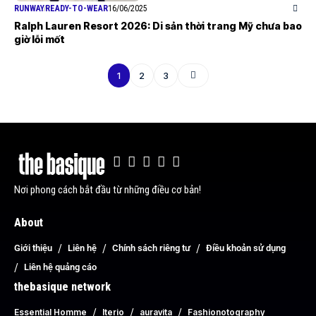
RUNWAY
READY-TO-WEAR
16/06/2025
Ralph Lauren Resort 2026: Di sản thời trang Mỹ chưa bao
giờ lỗi mốt
1
2
3
Nơi phong cách bắt đầu từ những điều cơ bản!
About
Giới thiệu
Liên hệ
Chính sách riêng tư
Điều khoản sử dụng
Liên hệ quảng cáo
thebasique network
Essential Homme
Iterio
auravita
Fashionotography