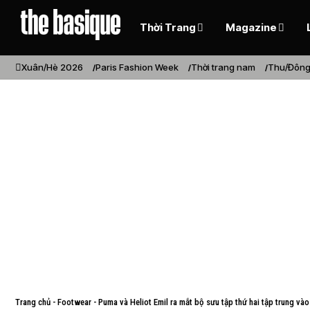
Thời Trang
Magazine
Xuân/Hè 2026
Paris Fashion Week
Thời trang nam
Thu/Đông
Trang chủ
-
Footwear
-
Puma và Heliot Emil ra mắt bộ sưu tập thứ hai tập trung và