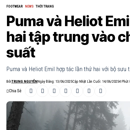
FOOTWEAR
NEWS
THỜI TRANG
Puma và Heliot Emil
hai tập trung vào 
suất
Puma và Heliot Emil hợp tác lần thứ hai với bộ sưu t
Bởi
TRUNG NGUYỄN
Ngày Đăng: 13/06/2025
Cập Nhật Lần Cuối: 14/06/2025
4 Phút
Chia Sẻ