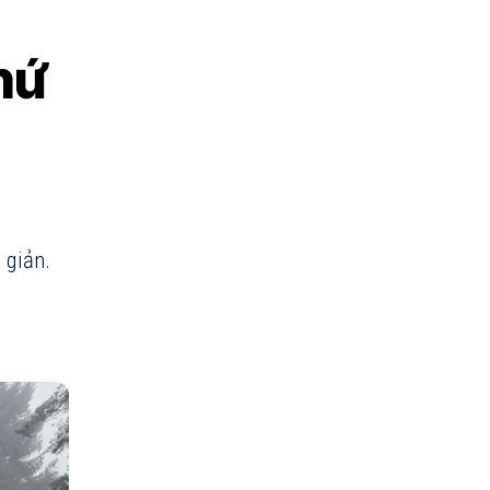
hứ
 giản.