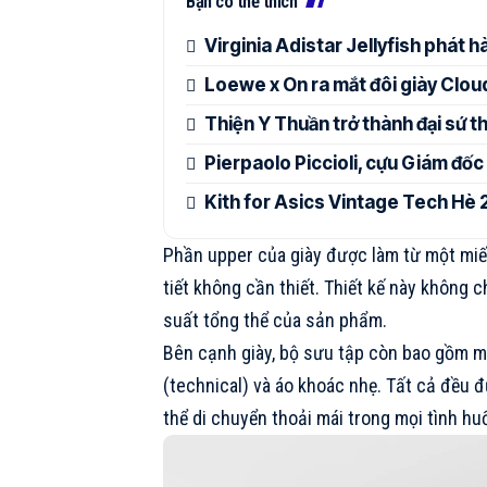
Bạn có thể thích
Virginia Adistar Jellyfish phát h
Loewe x On ra mắt đôi giày Cl
Thiện Y Thuần trở thành đại sứ 
Pierpaolo Piccioli, cựu Giám đốc
Kith for Asics Vintage Tech Hè
Phần upper của giày được làm từ một miến
tiết không cần thiết. Thiết kế này không 
suất tổng thể của sản phẩm.
Bên cạnh giày, bộ sưu tập còn bao gồm mộ
(technical) và áo khoác nhẹ. Tất cả đều
thể di chuyển thoải mái trong mọi tình hu