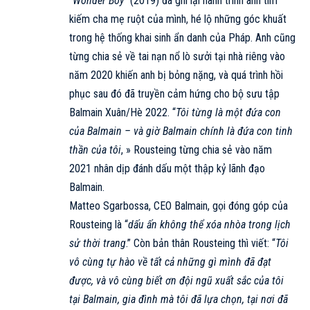
“
Wonder Boy
” (2019) đã ghi lại hành trình anh tìm
kiếm cha mẹ ruột của mình, hé lộ những góc khuất
trong hệ thống khai sinh ẩn danh của Pháp. Anh cũng
từng chia sẻ về tai nạn nổ lò sưởi tại nhà riêng vào
năm 2020 khiến anh bị bỏng nặng, và quá trình hồi
phục sau đó đã truyền cảm hứng cho bộ sưu tập
Balmain Xuân/Hè 2022. “
Tôi từng là một đứa con
của Balmain – và giờ Balmain chính là đứa con tinh
thần của tôi
, » Rousteing từng chia sẻ vào năm
2021 nhân dịp đánh dấu một thập kỷ lãnh đạo
Balmain.
Matteo Sgarbossa, CEO
Balmain
, gọi đóng góp của
Rousteing là “
dấu ấn không thể xóa nhòa trong lịch
sử thời trang
.” Còn bản thân Rousteing thì viết: “
Tôi
vô cùng tự hào về tất cả những gì mình đã đạt
được, và vô cùng biết ơn đội ngũ xuất sắc của tôi
tại Balmain, gia đình mà tôi đã lựa chọn, tại nơi đã