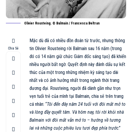
Olivier Rousteing. © Balmain / Francesca Beltran
Mặc dù đã có nhiều đồn đoán từ trước, nhưng thông
tin Olivier Rousteing rời
Balmain
sau 16 năm (trong
Chia Sẻ
đó có 14 năm giữ chức Giám đốc sáng tạo) đã khiến
nhiều người bất ngờ. Quyết định này đánh dấu sự kết
thúc của một trong những nhiệm kỳ sáng tạo dài
nhất và có ảnh hưởng nhất trong ngành thời trang
đương đại. Rousteing, người đã dành gần như trọn
vẹn tuổi trẻ của mình tại Balmain, chia sẻ trên trang
cá nhân: “
Tôi đến đây năm 24 tuổi với đôi mắt mở to
và lòng đầy quyết tâm. Và hôm nay, tôi rời khỏi nhà
Balmain với đôi mắt vẫn mở to – hướng về tương
lai và những cuộc phiêu lưu tươi đẹp phía trước
.”