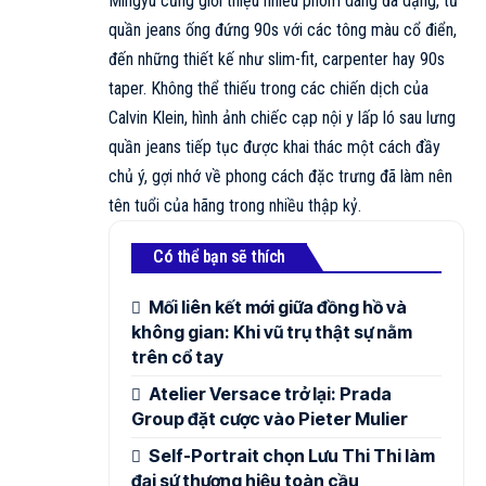
Mingyu cũng giới thiệu nhiều phom dáng đa dạng, từ
quần jeans ống đứng 90s với các tông màu cổ điển,
đến những thiết kế như slim-fit, carpenter hay 90s
taper. Không thể thiếu trong các chiến dịch của
Calvin Klein, hình ảnh chiếc cạp nội y lấp ló sau lưng
quần jeans tiếp tục được khai thác một cách đầy
chủ ý, gợi nhớ về phong cách đặc trưng đã làm nên
tên tuổi của hãng trong nhiều thập kỷ.
Có thể bạn sẽ thích
Mối liên kết mới giữa đồng hồ và
không gian: Khi vũ trụ thật sự nằm
trên cổ tay
Atelier Versace trở lại: Prada
Group đặt cược vào Pieter Mulier
Self-Portrait chọn Lưu Thi Thi làm
đại sứ thương hiệu toàn cầu