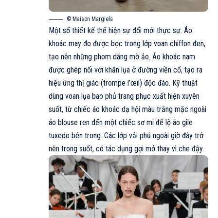
© Maison Margiela
Một số thiết kế thể hiện sự đổi mới thực sự. Áo
khoác may đo được bọc trong lớp voan chiffon đen,
tạo nên những phom dáng mờ ảo. Áo khoác nam
được ghép nối với khăn lụa ở đường viền cổ, tạo ra
hiệu ứng thị giác (trompe l’œil) độc đáo. Kỹ thuật
dùng voan lụa bao phủ trang phục xuất hiện xuyên
suốt, từ chiếc áo khoác dạ hội màu trắng mặc ngoài
áo blouse ren đến một chiếc sơ mi để lộ áo gile
tuxedo bên trong. Các lớp vải phủ ngoài giờ đây trở
nên trong suốt, có tác dụng gợi mở thay vì che đậy.