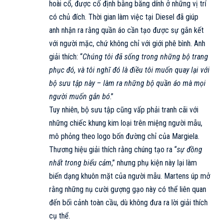
hoài cổ, được cố định bằng băng dính ở những vị trí
có chủ đích. Thời gian làm việc tại Diesel đã giúp
anh nhận ra rằng quần áo cần tạo được sự gắn kết
với người mặc, chứ không chỉ với giới phê bình. Anh
giải thích: “
Chúng tôi đã sống trong những bộ trang
phục đó, và tôi nghĩ đó là điều tôi muốn quay lại với
bộ sưu tập này – làm ra những bộ quần áo mà mọi
người muốn gắn bó
.”
Tuy nhiên, bộ sưu tập cũng vấp phải tranh cãi với
những chiếc khung kim loại trên miệng người mẫu,
mô phỏng theo logo bốn đường chỉ của Margiela.
Thương hiệu giải thích rằng chúng tạo ra “
sự đồng
nhất trong biểu cảm
,” nhưng phụ kiện này lại làm
biến dạng khuôn mặt của người mẫu. Martens úp mở
rằng những nụ cười gượng gạo này có thể liên quan
đến bối cảnh toàn cầu, dù không đưa ra lời giải thích
cụ thể.