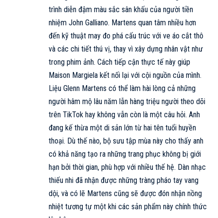
trình diễn đậm màu sắc sân khấu của người tiền
nhiệm John Galliano. Martens quan tâm nhiều hơn
đến kỹ thuật may đo phá cấu trúc với ve áo cắt thô
và các chi tiết thú vị, thay vì xây dựng nhân vật như
trong phim ảnh. Cách tiếp cận thực tế này giúp
Maison Margiela
kết nối lại với cội nguồn của mình.
Liệu Glenn Martens có thể làm hài lòng cả những
người hâm mộ lâu năm lẫn hàng triệu người theo dõi
trên TikTok hay không vẫn còn là một câu hỏi. Anh
đang kế thừa một di sản lớn từ hai tên tuổi huyền
thoại. Dù thế nào, bộ sưu tập mùa này cho thấy anh
có khả năng tạo ra những trang phục không bị giới
hạn bởi thời gian, phù hợp với nhiều thế hệ. Dàn nhạc
thiếu nhi đã nhận được những tràng pháo tay vang
dội, và có lẽ Martens cũng sẽ được đón nhận nồng
nhiệt tương tự một khi các sản phẩm này chính thức