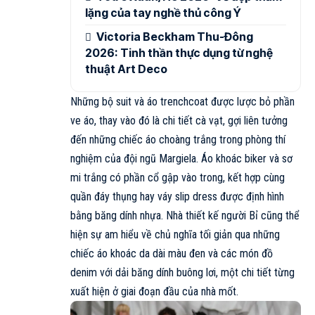
lặng của tay nghề thủ công Ý
Victoria Beckham Thu-Đông
2026: Tinh thần thực dụng từ nghệ
thuật Art Deco
Những bộ suit và áo trenchcoat được lược bỏ phần
ve áo, thay vào đó là chi tiết cà vạt, gợi liên tưởng
đến những chiếc áo choàng trắng trong phòng thí
nghiệm của đội ngũ Margiela. Áo khoác biker và sơ
mi trắng có phần cổ gập vào trong, kết hợp cùng
quần đáy thụng hay váy slip dress được định hình
bằng băng dính nhựa. Nhà thiết kế người Bỉ cũng thể
hiện sự am hiểu về chủ nghĩa tối giản qua những
chiếc áo khoác da dài màu đen và các món đồ
denim với dải băng dính buông lơi, một chi tiết từng
xuất hiện ở giai đoạn đầu của nhà mốt.