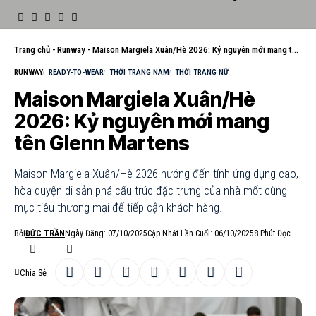
Trang chủ
-
Runway
-
Maison Margiela Xuân/Hè 2026: Kỷ nguyên mới mang tên Glenn Martens
RUNWAY
READY-TO-WEAR
THỜI TRANG NAM
THỜI TRANG NỮ
Maison Margiela Xuân/Hè
2026: Kỷ nguyên mới mang
tên Glenn Martens
Maison Margiela Xuân/Hè 2026 hướng đến tính ứng dụng cao,
hòa quyện di sản phá cấu trúc đặc trưng của nhà mốt cùng
mục tiêu thương mại để tiếp cận khách hàng.
Bởi
ĐỨC TRẦN
Ngày Đăng: 07/10/2025
Cập Nhật Lần Cuối: 06/10/2025
8 Phút Đọc
Chia Sẻ