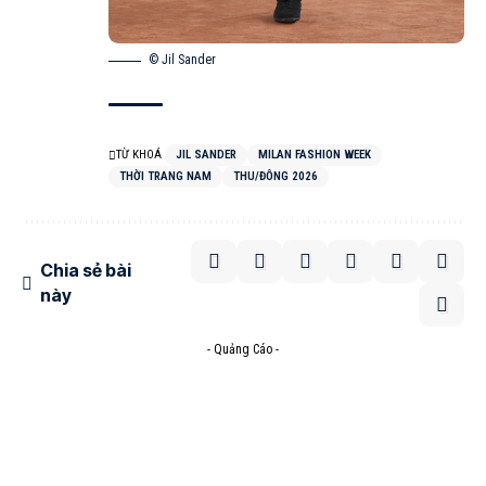
© Jil Sander
TỪ KHOÁ
JIL SANDER
MILAN FASHION WEEK
THỜI TRANG NAM
THU/ĐÔNG 2026
Chia sẻ bài
này
- Quảng Cáo -