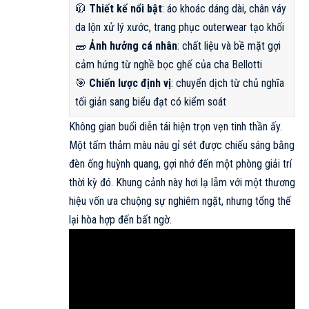
🧥
Thiết kế nổi bật
: áo khoác dáng dài, chân váy
da lộn xử lý xước, trang phục outerwear tạo khối
🧱
Ảnh hưởng cá nhân
: chất liệu và bề mặt gợi
cảm hứng từ nghề bọc ghế của cha Bellotti
🎯
Chiến lược định vị
: chuyển dịch từ chủ nghĩa
tối giản sang biểu đạt có kiểm soát
Không gian buổi diễn tái hiện trọn vẹn tinh thần ấy.
Một tấm thảm màu nâu gỉ sét được chiếu sáng bằng
đèn ống huỳnh quang, gợi nhớ đến một phòng giải trí
thời kỳ đó. Khung cảnh này hơi lạ lẫm với một thương
hiệu vốn ưa chuộng sự nghiêm ngặt, nhưng tổng thể
lại hòa hợp đến bất ngờ.