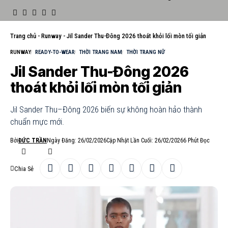
Trang chủ
-
Runway
-
Jil Sander Thu-Đông 2026 thoát khỏi lối mòn tối giản
RUNWAY
READY-TO-WEAR
THỜI TRANG NAM
THỜI TRANG NỮ
Jil Sander Thu-Đông 2026
thoát khỏi lối mòn tối giản
Jil Sander Thu–Đông 2026 biến sự không hoàn hảo thành
chuẩn mực mới.
Bởi
ĐỨC TRẦN
Ngày Đăng: 26/02/2026
Cập Nhật Lần Cuối: 26/02/2026
6 Phút Đọc
Chia Sẻ