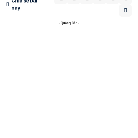
Chia sẻ bài
này
- Quảng Cáo -