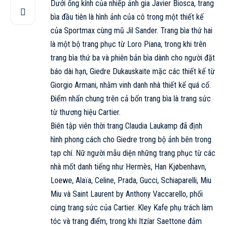
Dưới ống kính của nhiếp ảnh gia Javier Biosca, trang
bìa đầu tiên là hình ảnh của cô trong một thiết kế
của Sportmax cùng mũ
Jil Sander
. Trang bìa thứ hai
là một bộ trang phục từ Loro Piana, trong khi trên
trang bìa thứ ba và phiên bản bìa dành cho người đặt
báo dài hạn, Giedre Dukauskaite mặc các thiết kế từ
Giorgio Armani
, nhằm vinh danh nhà thiết kế quá cố.
Điểm nhấn chung trên cả bốn trang bìa là trang sức
từ thương hiệu Cartier.
Biên tập viên thời trang Claudia Laukamp đã định
hình phong cách cho
Giedre
trong bộ ảnh bên trong
tạp chí. Nữ người mẫu diện những trang phục từ các
nhà mốt danh tiếng như
Hermès
, Han Kjøbenhavn,
Loewe
, Alaïa,
Celine
, Prada, Gucci,
Schiaparelli
, Miu
Miu và
Saint Laurent
by Anthony Vaccarello, phối
cùng trang sức của Cartier. Kley Kafe phụ trách làm
tóc và trang điểm, trong khi Itzíar Saettone đảm