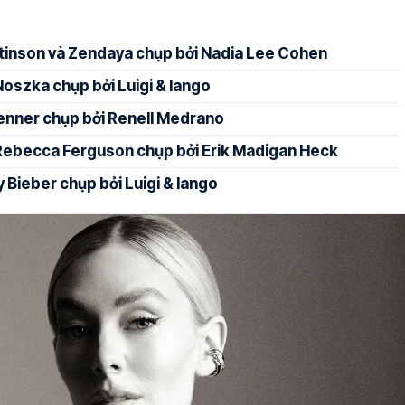
ttinson và Zendaya chụp bởi Nadia Lee Cohen
szka chụp bởi Luigi & Iango
enner chụp bởi Renell Medrano
Rebecca Ferguson chụp bởi Erik Madigan Heck
 Bieber chụp bởi Luigi & Iango