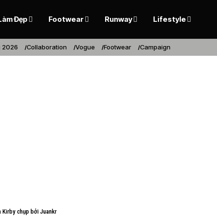
Làm Đẹp
Footwear
Runway
Lifestyle
 2026
Collaboration
Vogue
Footwear
Campaign
 Kirby chụp bởi Juankr