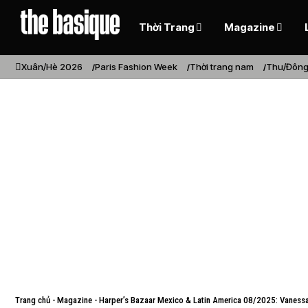
Thời Trang
Magazine
Xuân/Hè 2026
Paris Fashion Week
Thời trang nam
Thu/Đông
Trang chủ
-
Magazine
-
Harper’s Bazaar Mexico & Latin America 08/2025: Vanessa