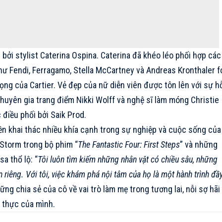
bởi stylist Caterina Ospina. Caterina đã khéo léo phối hợp các
như
Fendi
, Ferragamo, Stella McCartney và Andreas Kronthaler f
ọng của Cartier. Vẻ đẹp của nữ diễn viên được tôn lên với sự h
huyên gia trang điểm Nikki Wolff và nghệ sĩ làm móng Christie
 điều phối bởi Saik Prod.
ền khai thác nhiều khía cạnh trong sự nghiệp và cuộc sống của
e Storm trong bộ phim “
The Fantastic Four: First Steps
” và những
a thổ lộ: “
Tôi luôn tìm kiếm những nhân vật có chiều sâu, những
riêng. Với tôi, việc khám phá nội tâm của họ là một hành trình đầ
ng chia sẻ của cô về vai trò làm mẹ trong tương lai, nỗi sợ hãi
 thực của mình.