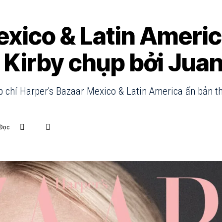
exico & Latin Ameri
Kirby chụp bởi Jua
p chí Harper's Bazaar Mexico & Latin America ấn bản t
 Đọc