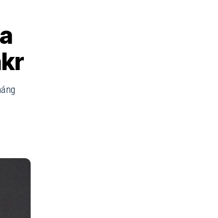
ca
nkr
háng