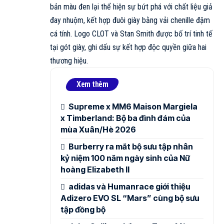
bản màu đen lại thể hiện sự bứt phá với chất liệu giả
đay nhuộm, kết hợp đuôi giày bằng vải chenille đậm
cá tính. Logo CLOT và Stan Smith được bố trí tinh tế
tại gót giày, ghi dấu sự kết hợp độc quyền giữa hai
thương hiệu.
Xem thêm
Supreme x MM6 Maison Margiela
x Timberland: Bộ ba đình đám của
mùa Xuân/Hè 2026
Burberry ra mắt bộ sưu tập nhân
kỷ niệm 100 năm ngày sinh của Nữ
hoàng Elizabeth II
adidas và Humanrace giới thiệu
Adizero EVO SL “Mars” cùng bộ sưu
tập đồng bộ