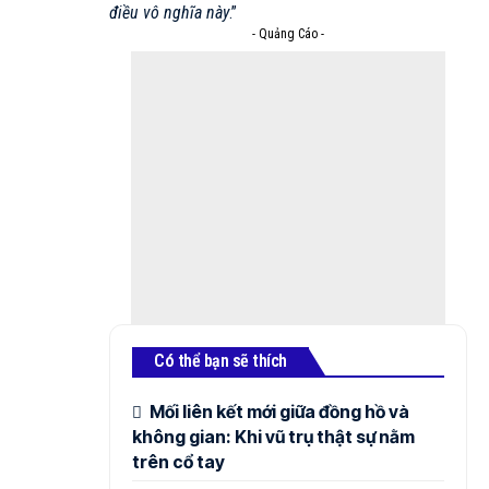
điều vô nghĩa này
.”
- Quảng Cáo -
Có thể bạn sẽ thích
Mối liên kết mới giữa đồng hồ và
không gian: Khi vũ trụ thật sự nằm
trên cổ tay