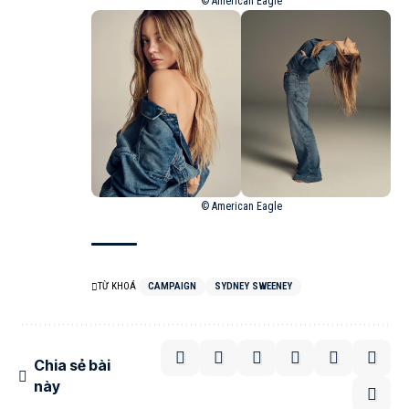
© American Eagle
© American Eagle
TỪ KHOÁ
CAMPAIGN
SYDNEY SWEENEY
Chia sẻ bài
này