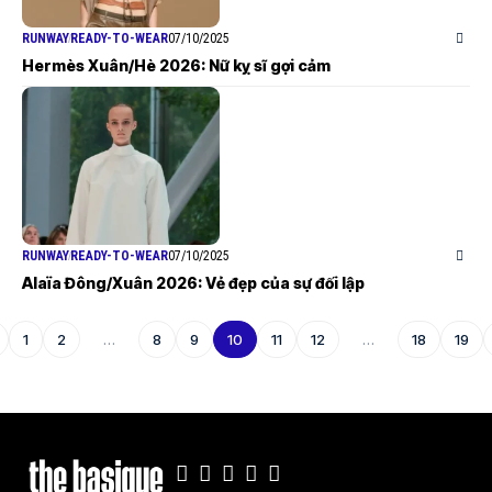
RUNWAY
READY-TO-WEAR
07/10/2025
Hermès Xuân/Hè 2026: Nữ kỵ sĩ gợi cảm
RUNWAY
READY-TO-WEAR
07/10/2025
Alaïa Đông/Xuân 2026: Vẻ đẹp của sự đối lập
1
2
…
8
9
10
11
12
…
18
19