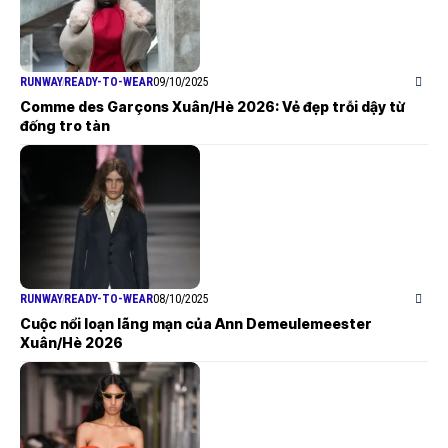
RUNWAY
READY-TO-WEAR
09/10/2025
Comme des Garçons Xuân/Hè 2026: Vẻ đẹp trỗi dậy từ
đống tro tàn
RUNWAY
READY-TO-WEAR
08/10/2025
Cuộc nổi loạn lãng mạn của Ann Demeulemeester
Xuân/Hè 2026