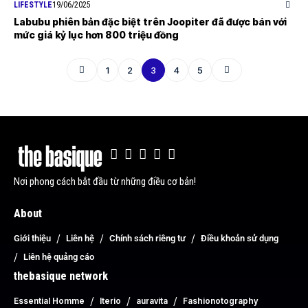
LIFESTYLE
19/06/2025
Labubu phiên bản đặc biệt trên Joopiter đã được bán với
mức giá kỷ lục hơn 800 triệu đồng
1
2
3
4
5
Nơi phong cách bắt đầu từ những điều cơ bản!
About
Giới thiệu
Liên hệ
Chính sách riêng tư
Điều khoản sử dụng
Liên hệ quảng cáo
thebasique network
Essential Homme
Iterio
auravita
Fashionotography