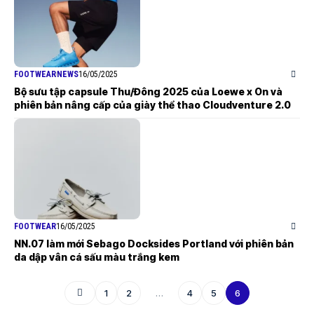
FOOTWEAR
NEWS
16/05/2025
Bộ sưu tập capsule Thu/Đông 2025 của Loewe x On và
phiên bản nâng cấp của giày thể thao Cloudventure 2.0
FOOTWEAR
16/05/2025
NN.07 làm mới Sebago Docksides Portland với phiên bản
da dập vân cá sấu màu trắng kem
1
2
…
4
5
6